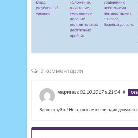
класс,
«Сложение,
уравнений с
углубленный
вычитание,
несколькими
уровень
умножение и
неизвестными»,
деление
11 класс,
положительных
базовый уровень
десятичных
дробей»
2 комментария
марина
к
02.10.2017
в 21:04
#
Отв
Здравствуйте! Не открывается ни один документ 