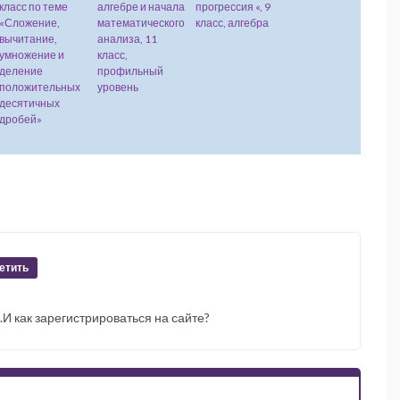
класс по теме
алгебре и начала
прогрессия «, 9
«Сложение,
математического
класс, алгебра
вычитание,
анализа, 11
умножение и
класс,
деление
профильный
положительных
уровень
десятичных
дробей»
етить
.И как зарегистрироваться на сайте?