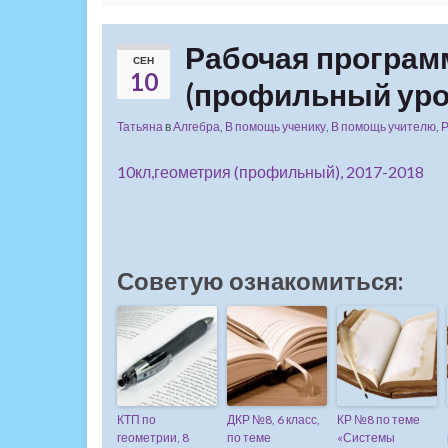
Рабочая программ
СЕН
10
(профильный уро
Татьяна
в
Алгебра
,
В помощь ученику
,
В помощь учителю
,
Р
10кл,геометрия (профильный), 2017-2018
Советую ознакомиться:
КТП по
ДКР №8, 6 класс,
КР №8 по теме
геометрии, 8
по теме
«Системы