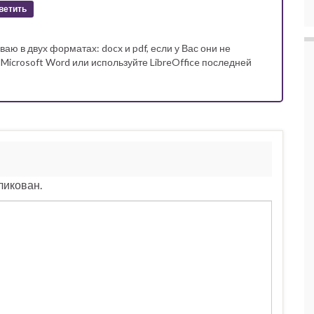
ветить
аю в двух форматах: docx и pdf, если у Вас они не
Microsoft Word или используйте LibreOffice последней
ликован.