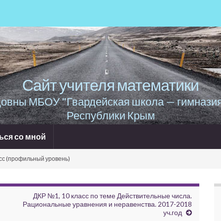
Сайт учителя математики
овны МБОУ "Гвардейская школа — гимнази
Республики Крым
ься со мной
асс (профильный уровень)
ДКР №1, 10 класс по теме Действительные числа.
Рациональные уравнения и неравенства. 2017-2018
уч.год