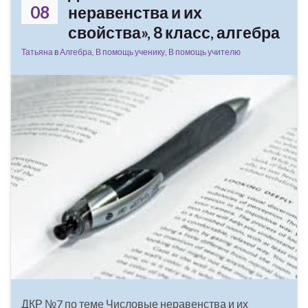
08
неравенства и их
свойства», 8 класс, алгебра
Татьяна
в
Алгебра
,
В помощь ученику
,
В помощь учителю
ДКР №7 по теме Числовые неравенства и их