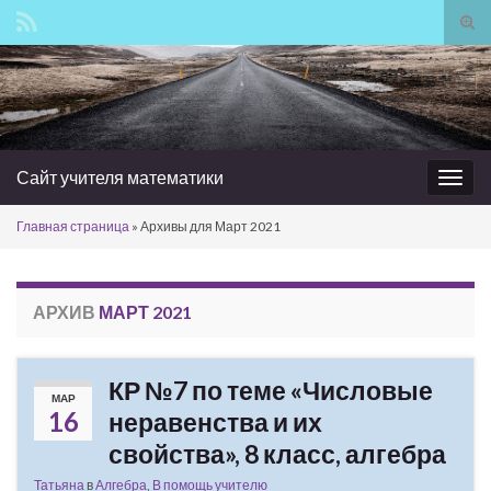
Вкл/
вык
Search for:
фор
пои
Сайт учителя математики
Вкл/
выкл
Главная страница
»
Архивы для Март 2021
нави
АРХИВ
МАРТ 2021
КР №7 по теме «Числовые
МАР
16
неравенства и их
свойства», 8 класс, алгебра
Татьяна
в
Алгебра
,
В помощь учителю