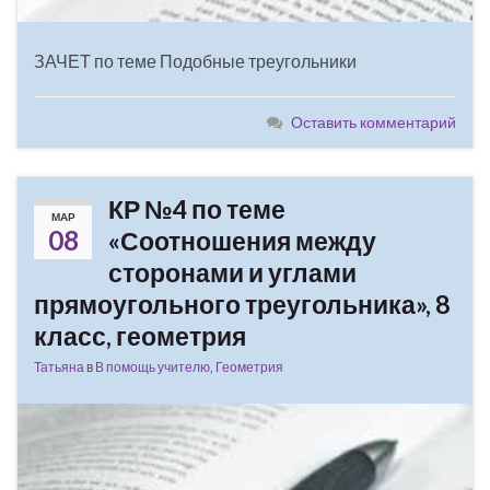
ЗАЧЕТ по теме Подобные треугольники
Оставить комментарий
КР №4 по теме
МАР
08
«Соотношения между
сторонами и углами
прямоугольного треугольника», 8
класс, геометрия
Татьяна
в
В помощь учителю
,
Геометрия