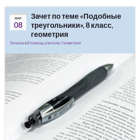
Зачет по теме «Подобные
МАР
08
треугольники», 8 класс,
геометрия
Татьяна
в
В помощь учителю
,
Геометрия