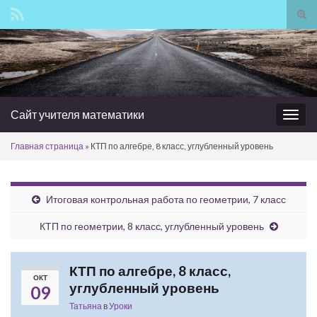
Вкл/
вык
Search for:
фор
пои
Сайт учителя математики
Вкл/
выкл
Главная страница
»
КТП по алгебре, 8 класс, углубленный уровень
нави
Итоговая контрольная работа по геометрии, 7 класс
КТП по геометрии, 8 класс, углубленный уровень
КТП по алгебре, 8 класс,
ОКТ
углубленный уровень
09
Татьяна
в
Уроки