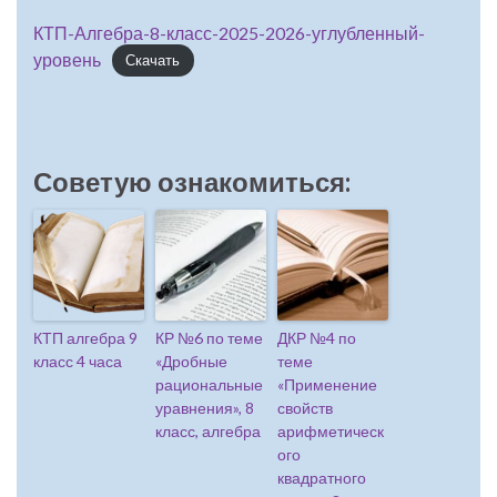
КТП-Алгебра-8-класс-2025-2026-углубленный-
уровень
Скачать
Советую ознакомиться:
КТП алгебра 9
КР №6 по теме
ДКР №4 по
класс 4 часа
«Дробные
теме
рациональные
«Применение
уравнения», 8
свойств
класс, алгебра
арифметическ
ого
квадратного