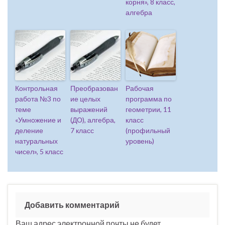
корня», 8 класс,
алгебра
Контрольная
Преобразован
Рабочая
работа №3 по
ие целых
программа по
теме
выражений
геометрии, 11
«Умножение и
(ДО), алгебра,
класс
деление
7 класс
(профильный
натуральных
уровень)
чисел», 5 класс
Добавить комментарий
Ваш адрес электронной почты не будет