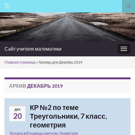
Вкл/
вык
Search for:
фор
пои
Сайт учителя математики
Вкл/
выкл
Главная страница
»
Архивы для Декабрь 2019
нави
АРХИВ
ДЕКАБРЬ 2019
КР №2 по теме
ДЕК
20
Треугольники, 7 класс,
геометрия
Татьяна
в
В помощь учителю
,
Геометрия