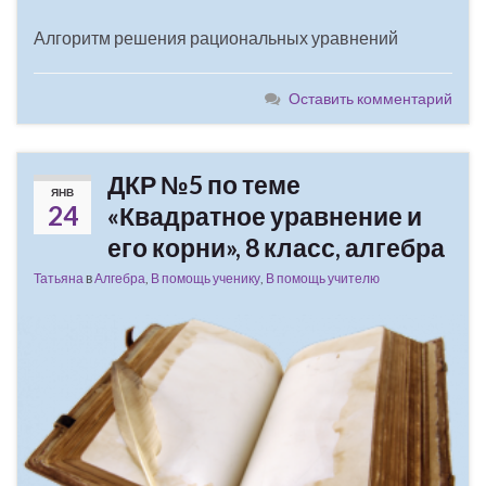
Алгоритм решения рациональных уравнений
Оставить комментарий
ДКР №5 по теме
ЯНВ
24
«Квадратное уравнение и
его корни», 8 класс, алгебра
Татьяна
в
Алгебра
,
В помощь ученику
,
В помощь учителю