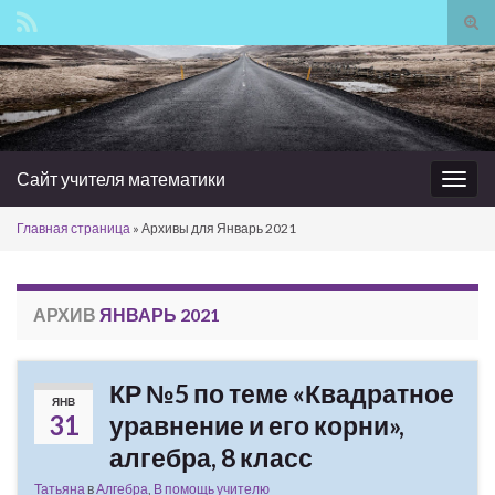
Вкл/
вык
Search for:
фор
пои
Сайт учителя математики
Вкл/
выкл
Главная страница
»
Архивы для Январь 2021
нави
АРХИВ
ЯНВАРЬ 2021
КР №5 по теме «Квадратное
ЯНВ
31
уравнение и его корни»,
алгебра, 8 класс
Татьяна
в
Алгебра
,
В помощь учителю