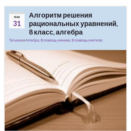
Алгоритм решения
ЯНВ
31
рациональных уравнений,
8 класс, алгебра
Татьяна
в
Алгебра
,
В помощь ученику
,
В помощь учителю