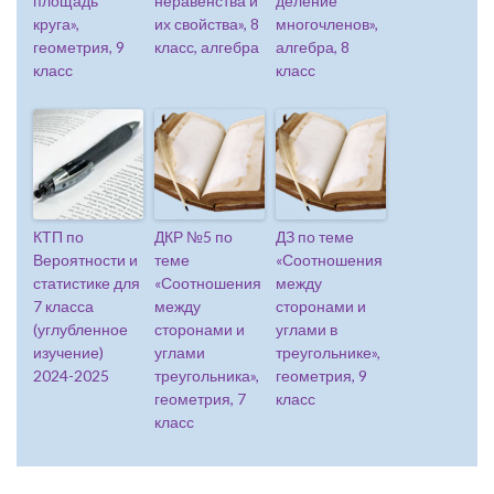
площадь
неравенства и
деление
круга»,
их свойства», 8
многочленов»,
геометрия, 9
класс, алгебра
алгебра, 8
класс
класс
КТП по
ДКР №5 по
ДЗ по теме
Вероятности и
теме
«Соотношения
статистике для
«Соотношения
между
7 класса
между
сторонами и
(углубленное
сторонами и
углами в
изучение)
углами
треугольнике»,
2024-2025
треугольника»,
геометрия, 9
геометрия, 7
класс
класс