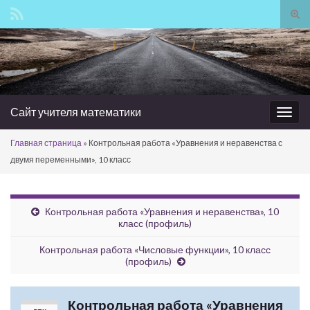
Вкл/
вык
Search for:
фор
пои
Сайт учителя математики
Вкл/
выкл
Главная страница
»
Контрольная работа «Уравнения и неравенства с
нави
двумя переменными», 10 класс
Контрольная работа «Уравнения и неравенства», 10
класс (профиль)
Контрольная работа «Числовые функции», 10 класс
(профиль)
Контрольная работа «Уравнения