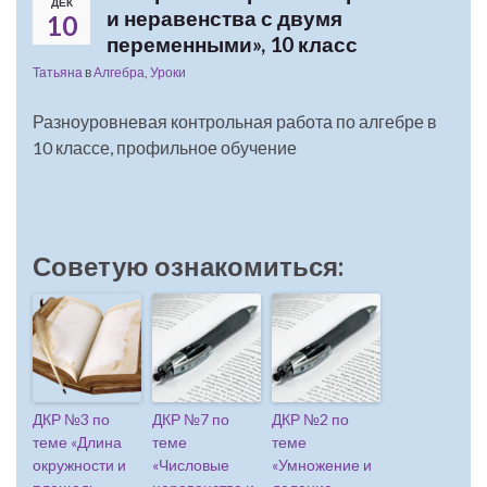
ДЕК
и неравенства с двумя
10
переменными», 10 класс
Татьяна
в
Алгебра
,
Уроки
Разноуровневая контрольная работа по алгебре в
10 классе, профильное обучение
Советую ознакомиться:
ДКР №3 по
ДКР №7 по
ДКР №2 по
теме «Длина
теме
теме
окружности и
«Числовые
«Умножение и