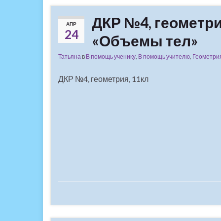
ДКР №4, геометрия
АПР
24
«Объемы тел»
Татьяна
в
В помощь ученику
,
В помощь учителю
,
Геометри
ДКР №4, геометрия, 11кл