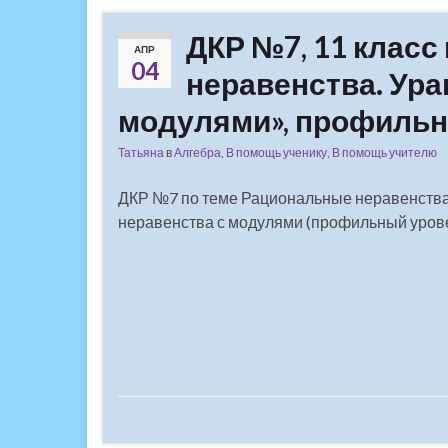
ДКР №7, 11 класс
АПР
04
неравенства. Ура
модулями», профиль
Татьяна
в
Алгебра
,
В помощь ученику
,
В помощь учителю
ДКР №7 по теме Рациональные неравенства
неравенства с модулями (профильный уров