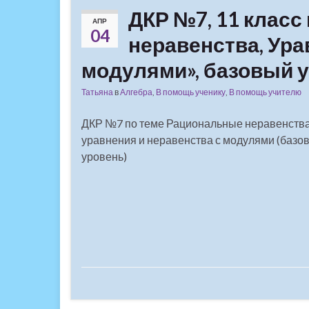
ДКР №7, 11 класс
АПР
04
неравенства, Ура
модулями», базовый 
Татьяна
в
Алгебра
,
В помощь ученику
,
В помощь учителю
ДКР №7 по теме Рациональные неравенства
уравнения и неравенства с модулями (базо
уровень)