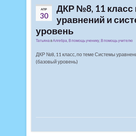
ДКР №8, 11 класс
АПР
30
уравнений и сист
уровень
Татьяна
в
Алгебра
,
В помощь ученику
,
В помощь учителю
ДКР №8, 11 класс, по теме Системы уравнен
(базовый уровень)