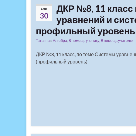
ДКР №8, 11 класс
АПР
30
уравнений и сист
профильный уровень
Татьяна
в
Алгебра
,
В помощь ученику
,
В помощь учителю
ДКР №8, 11 класс, по теме Системы уравнен
(профильный уровень)