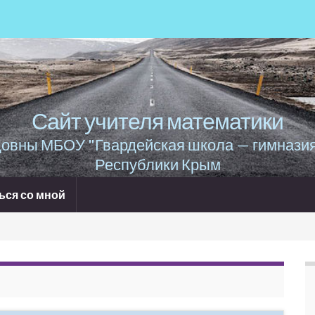
Сайт учителя математики
овны МБОУ "Гвардейская школа — гимнази
Республики Крым
ься со мной